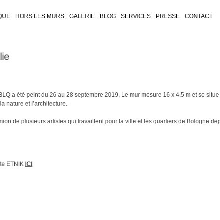
QUE
HORS LES MURS
GALERIE
BLOG
SERVICES
PRESSE
CONTACT
lie
 BLQ a été peint du 26 au 28 septembre 2019. Le mur mesure 16 x 4,5 m et se situe
a nature et l’architecture.
ion de plusieurs artistes qui travaillent pour la ville et les quartiers de Bologne de
iste ETNIK
ICI