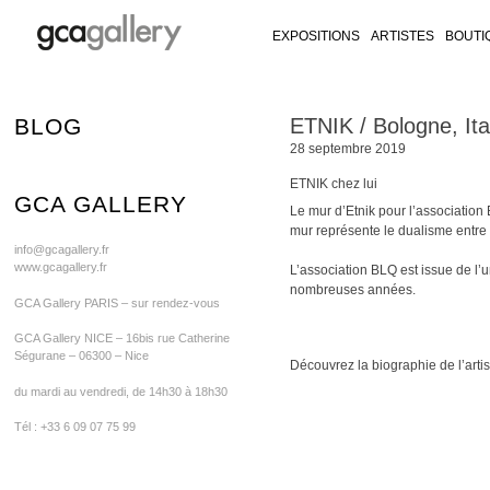
EXPOSITIONS
ARTISTES
BOUTI
RY ON FACEBOOK
LLERY ON TWITTER
GALLERY ON INSTAGRAM
CA GALLERY ON ARTSY
Skip
BLOG
ETNIK / Bologne, Ita
to
28 septembre 2019
content
ETNIK chez lui
GCA GALLERY
Le mur d’Etnik pour l’association
mur représente le dualisme entre l
info@gcagallery.fr
www.gcagallery.fr
L’association BLQ est issue de l’un
nombreuses années.
GCA Gallery PARIS – sur rendez-vous
GCA Gallery NICE – 16bis rue Catherine
Ségurane – 06300 – Nice
Découvrez la biographie de l’art
du mardi au vendredi, de 14h30 à 18h30
Tél : +33 6 09 07 75 99