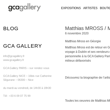
EXPOSITIONS
ARTISTES
BOUTI
RY ON FACEBOOK
LLERY ON TWITTER
GALLERY ON INSTAGRAM
CA GALLERY ON ARTSY
Skip
BLOG
Matthias MROSS / Mu
to
6 novembre 2020
content
Matthias Mross en Géorgie
GCA GALLERY
Matthias Mross est de retour en 
voyage à Dublin et ses vendeurs d
info@gcagallery.fr
personnelle à la GCA Gallery Pari
www.gcagallery.fr
milieux défavorisés
GCA Gallery PARIS – sur rendez-vous
GCA Gallery NICE – 16bis rue Catherine
Découvrez la biographie de l’ar
Ségurane – 06300 – Nice
du mardi au vendredi, de 14h30 à 18h30
Tél : +33 6 09 07 75 99
Toutes les oeuvres de Matthias M