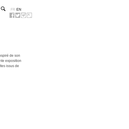
FR
-
EN
nspiré de son
nte exposition
ltes issus de