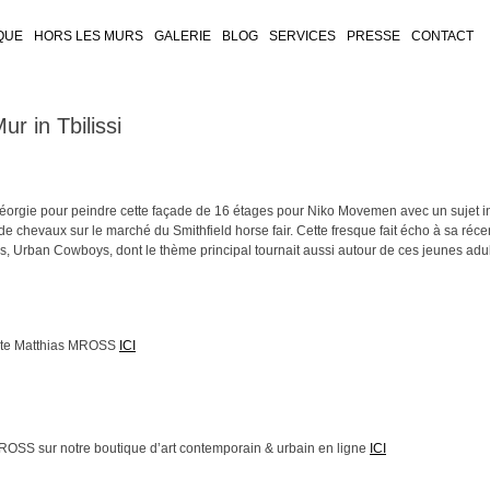
QUE
HORS LES MURS
GALERIE
BLOG
SERVICES
PRESSE
CONTACT
r in Tbilissi
Géorgie pour peindre cette façade de 16 étages pour Niko Movemen avec un sujet i
e chevaux sur le marché du Smithfield horse fair. Cette fresque fait écho à sa réce
s, Urban Cowboys, dont le thème principal tournait aussi autour de ces jeunes adu
tiste Matthias MROSS
ICI
ROSS sur notre boutique d’art contemporain & urbain en ligne
ICI