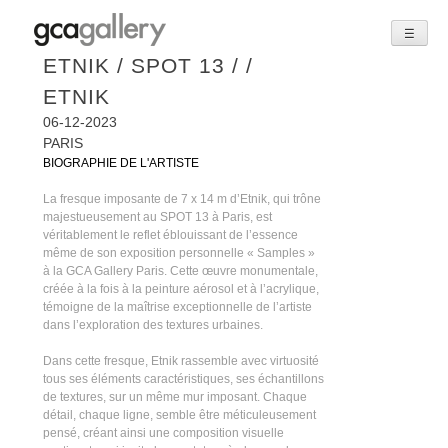
☰
Skip
ETNIK / SPOT 13 / /
to
ETNIK
content
06-12-2023
PARIS
BIOGRAPHIE DE L'ARTISTE
La fresque imposante de 7 x 14 m d’Etnik, qui trône
majestueusement au SPOT 13 à Paris, est
véritablement le reflet éblouissant de l’essence
même de son exposition personnelle « Samples »
à la GCA Gallery Paris. Cette œuvre monumentale,
créée à la fois à la peinture aérosol et à l’acrylique,
témoigne de la maîtrise exceptionnelle de l’artiste
dans l’exploration des textures urbaines.
Dans cette fresque, Etnik rassemble avec virtuosité
tous ses éléments caractéristiques, ses échantillons
de textures, sur un même mur imposant. Chaque
détail, chaque ligne, semble être méticuleusement
pensé, créant ainsi une composition visuelle