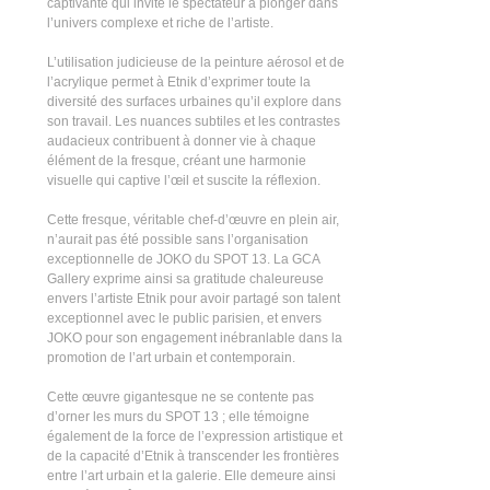
captivante qui invite le spectateur à plonger dans
l’univers complexe et riche de l’artiste.
L’utilisation judicieuse de la peinture aérosol et de
l’acrylique permet à Etnik d’exprimer toute la
diversité des surfaces urbaines qu’il explore dans
son travail. Les nuances subtiles et les contrastes
audacieux contribuent à donner vie à chaque
élément de la fresque, créant une harmonie
visuelle qui captive l’œil et suscite la réflexion.
Cette fresque, véritable chef-d’œuvre en plein air,
n’aurait pas été possible sans l’organisation
exceptionnelle de JOKO du SPOT 13. La GCA
Gallery exprime ainsi sa gratitude chaleureuse
envers l’artiste Etnik pour avoir partagé son talent
exceptionnel avec le public parisien, et envers
JOKO pour son engagement inébranlable dans la
promotion de l’art urbain et contemporain.
Cette œuvre gigantesque ne se contente pas
d’orner les murs du SPOT 13 ; elle témoigne
également de la force de l’expression artistique et
de la capacité d’Etnik à transcender les frontières
entre l’art urbain et la galerie. Elle demeure ainsi