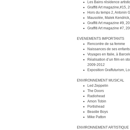
Les Bains résidence artis
Graffiti Art magazine,#15, 
Hors du temps 2, Antonin 
Mausolée, Malek Kendrick, 
Graffiti Art magazine #9, 2
Graffiti Art magazine #7, 2
EVENEMENTS IMPORTANTS
Rencontre de sa femme
Naissances de ses enfants
Voyages en Italie, à Barce
Réalisation d’un film en s
2009-2012
Exposition Graffuturism, L
ENVIRONNEMENT MUSICAL
Led Zeppelin
The Doors
Radiohead
Amon Tobin
Portishead
Beastie Boys
Mike Patton
ENVIRONNEMENT ARTISTIQUE