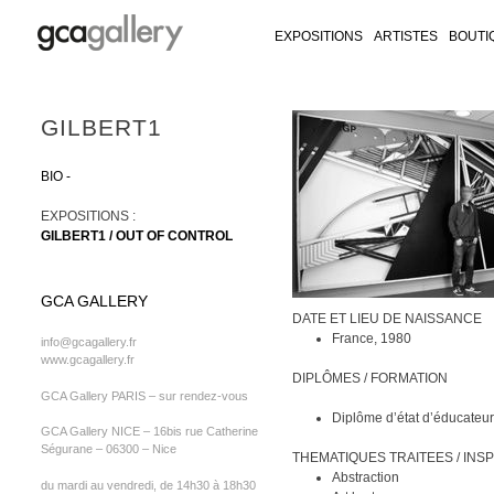
EXPOSITIONS
ARTISTES
BOUTI
RY ON FACEBOOK
LLERY ON TWITTER
GALLERY ON INSTAGRAM
CA GALLERY ON ARTSY
Skip
GILBERT1
to
content
BIO
EXPOSITIONS :
GILBERT1 / OUT OF CONTROL
GCA GALLERY
DATE ET LIEU DE NAISSANCE
France, 1980
info@gcagallery.fr
www.gcagallery.fr
DIPLÔMES / FORMATION
GCA Gallery PARIS – sur rendez-vous
Diplôme d’état d’éducateur
GCA Gallery NICE – 16bis rue Catherine
Ségurane – 06300 – Nice
THEMATIQUES TRAITEES / INSP
Abstraction
du mardi au vendredi, de 14h30 à 18h30