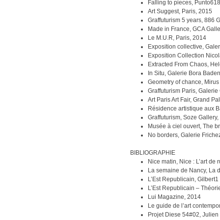
Falling to pieces, Punto618 A
Art Suggest, Paris, 2015
Graffuturism 5 years, 886 
Made in France, GCA Galle
Le M.U.R, Paris, 2014
Exposition collective, Gal
Exposition Collection Nico
Extracted From Chaos, Hele
In Situ, Galerie Bora Bade
Geometry of chance, Mirus 
Graffuturism Paris, Galeri
Art Paris Art Fair, Grand Pa
Résidence artistique aux 
Graffuturism, Soze Gallery
Musée à ciel ouvert, The b
No borders, Galerie Frichez
BIBLIOGRAPHIE
Nice matin, Nice : L’art de
La semaine de Nancy, La déc
L’Est Republicain, Gilbert1
L’Est Republicain – Théori
Lui Magazine, 2014
Le guide de l’art contempo
Projet Diese 54#02, Julie