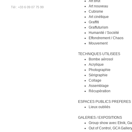
Art brut
Art nouveau
Tél : +33 6 09 07 75 99
Cubisme
Art cinétique
Graffiti
Graffuturism
Humanité / Société
Effondrement / Chaos
Mouvement
TECHNIQUES UTILISEES
Bombe aérosol
Acrylique
Photographie
Sérigraphie
Collage
Assemblage
Récupération
ESPACES PUBLICS PREFERES
Lieux oubliés
GALERIES / EXPOSITIONS
Group show avec Etnik, Ga
Out of Control, GCA Gallery