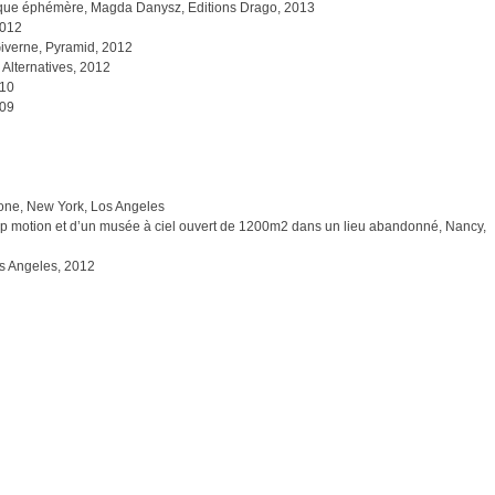
tique éphémère, Magda Danysz, Editions Drago, 2013
2012
Giverne, Pyramid, 2012
Alternatives, 2012
010
009
lone, New York, Los Angeles
top motion et d’un musée à ciel ouvert de 1200m2 dans un lieu abandonné, Nancy,
os Angeles, 2012