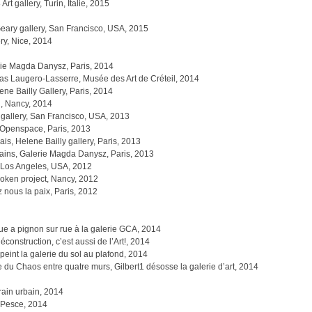
rt gallery, Turin, Italie, 2015
Geary gallery, San Francisco, USA, 2015
ry, Nice, 2014
erie Magda Danysz, Paris, 2014
las Laugero-Lasserre, Musée des Art de Créteil, 2014
ne Bailly Gallery, Paris, 2014
n, Nancy, 2014
gallery, San Francisco, USA, 2013
e Openspace, Paris, 2013
lais, Helene Bailly gallery, Paris, 2013
Bains, Galerie Magda Danysz, Paris, 2013
, Los Angeles, USA, 2012
roken project, Nancy, 2012
 nous la paix, Paris, 2012
 rue a pignon sur rue à la galerie GCA, 2014
onstruction, c’est aussi de l’Art!, 2014
 peint la galerie du sol au plafond, 2014
e du Chaos entre quatre murs, Gilbert1 désosse la galerie d’art, 2014
rain urbain, 2014
n Pesce, 2014