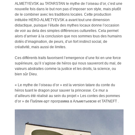
ALMETYEVSK au TATARSTAN le mythe de l’oiseau d’or, c’est une
nouvelle fois dans le but non pas d’imposer son style, mais plutôt
de le combiner avec les traditions locales. Cette production
intitulée HERO-ALMETYEVSK a avant tout une dimension
didactique, puisque l’étude des mythes locaux donne l’occasion
de voir au dela des simples différences culturelles. Cela permet
alors d’arriver à la conclusion que nos sommes tous des humains
dotés d’imagination, de peurs, d’un fort instinct social, de
créativité, mais aussi de limites.
Ces différents traits favorisent l’emergence d’une foi en une force
supérieure, qu’il s’agisse de héros qui nous sauveront du mal, de
valeurs abstraites comme la justice et les droits, la science, ou
bien sûr Dieu.
« Le mythe de l’oiseau d’or » est la version tatare du conte du
héros tuant le dragon pour sauver la princesse. Ce mur a
d’ailleurs été réalisé au sein du projet « Les contes des pommes
d’or » de Паблик-арт программа в Альметьевске et TATNEFT .