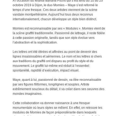
A l’occasion du festival Banana Pschit qui s’est tenu du 10 au 25
octobre 2019 à Dijon, le duo Momies – Maye s’est reformé le
temps d’une fresque. Ces deux artistes viennent de la scène
vandale montpelliéraine. Aujourd’hui tous deux reconnus
internationalement, chacun développe un style bien distinct.
Momies est reconnaissable par ses « Modules ». Momies vient de
la scène graffiti traditionnelle. Passionné de lettrage, il reste fidèle
à cette passion originelle, tandis que son style évolue vers
l’abstraction et la sophistication.
Les lettres ont été étirées et affinées au point de devenir des
lignes insaisissables et aériennes. Le nom et les lettres si chers
aux traditions du graffiti ont disparu au profit du style et du
mouvement. Le graffiti lui-même est réduit à l’essentiel:
spontanéité, rapidité d’exécution, impact visuel.
Maye, quant à lui, passionné de dessin, va être reconnaissable
par ses figures filiformes, longilignes et souples. Artiste
extrêmement soucieux du détail, il va créer dans ses oeuvres des
mondes imaginaires.
Cette collaboration va donner naissance à une fresque
monumentale où leurs styles se mêlent. En effet, on retrouve les
modules de Momies de façon prépondérante dans lesquels