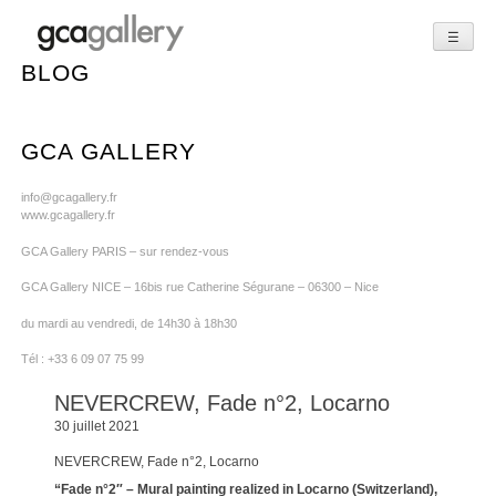
☰
Skip
BLOG
to
content
GCA GALLERY
info@gcagallery.fr
www.gcagallery.fr
GCA Gallery PARIS – sur rendez-vous
GCA Gallery NICE – 16bis rue Catherine Ségurane – 06300 – Nice
du mardi au vendredi, de 14h30 à 18h30
Tél : +33 6 09 07 75 99
NEVERCREW, Fade n°2, Locarno
30 juillet 2021
NEVERCREW, Fade n°2, Locarno
“Fade n°2″ – Mural painting realized in Locarno (Switzerland),