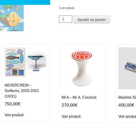
1 en stock
quantité
Ajouter au panier
de
BARNABÉ
–
Barnabé
Original
1ère
Edition
NEVERCREW –
Surfaces, 2020-2021
(10/31)
Mr A – Mr. A. Coconut
Maxime SI
750,00
€
270,00
€
400,00
€
Voir produit
Voir produit
Voir produi