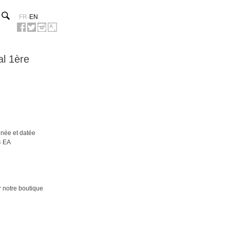
FR
-
EN
l 1ère
gnée et datée
4 EA
 notre boutique