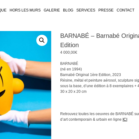
QUE
HORS LES MURS
GALERIE
BLOG
SERVICES
PRESSE
CONTACT
BARNABÉ – Barnabé Origina
Edition
4 000,00
€
BARNABÉ
(né en 1994)
Barnabé Original 1ère Edition, 2023
Résine, métal et peinture aérosol, sculpture si
sous la base, d’une édition à 8 exemplaires + 
30 x 20 x 20 cm
Retrouvez toutes les oeuvres de BARNABÉ sur
d’art contemporain & urbain en ligne
ICI