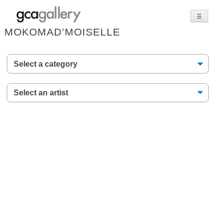
☰
Skip
MOKOMAD’MOISELLE
to
content